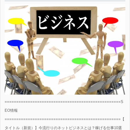
==================================================S
EO情報
==================================================【
タイトル（新規）】今流行りのネットビジネスとは？稼げる仕事10選