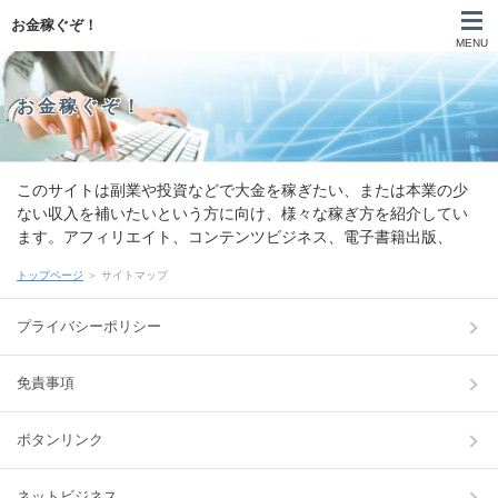
お金稼ぐぞ！
MENU
お金稼ぐぞ！
このサイトは副業や投資などで大金を稼ぎたい、または本業の少
ない収入を補いたいという方に向け、様々な稼ぎ方を紹介してい
ます。アフィリエイト、コンテンツビジネス、電子書籍出版、
YouTube、ライブ配信、各種SNSビジネス、せどり、FX、株取
トップページ
＞ サイトマップ
引、仮想通貨、不動産投資、などなど。お金を稼げるありとあら
ゆる方法をご紹介します。是非ご覧ください。
プライバシーポリシー
免責事項
ボタンリンク
ネットビジネス