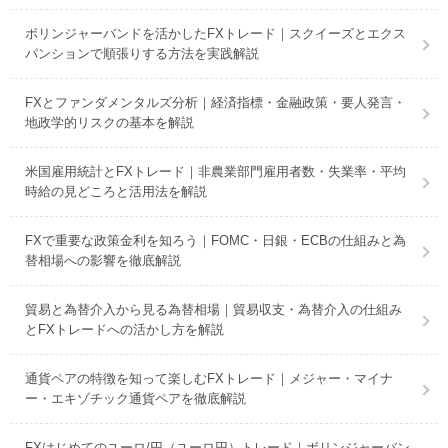
ボリンジャーバンドを活かしたFXトレード｜スクイーズとエクス
パンションで順張りする方法を実践解説
FXとファンダメンタルズ分析｜経済指標・金融政策・要人発言・
地政学的リスクの基本を解説
米国雇用統計とFXトレード｜非農業部門雇用者数・失業率・平均
時給の見どころと活用法を解説
FXで重要な政策金利を知ろう｜FOMC・日銀・ECBの仕組みと為
替相場への影響を徹底解説
貿易と為替介入から見る為替相場｜貿易収支・為替介入の仕組み
とFXトレードへの活かし方を解説
通貨ペアの特徴を知って楽しむFXトレード｜メジャー・マイナ
ー・エキゾチック通貨ペアを徹底解説
FXはじめてのユーロ/円（ユーロ円）トレード｜ボリンジャーバン