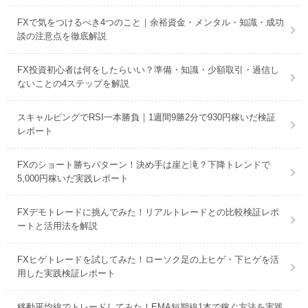
FXで気をつけるべき4つのこと｜余裕資金・メンタル・知識・成功
談の注意点を徹底解説
FX投資初心者は何をしたらいい？準備・知識・少額取引・過信し
ないことの4ステップを解説
スキャルピングでRSI一本勝負｜1週間9勝2分で930円稼いだ検証
レポート
FXのショート勝ちパターン！決め手は崖と滝？下降トレンドで
5,000円稼いだ実践レポート
FXデモトレードに挑んでみた！リアルトレードとの比較検証レポ
ートと活用法を解説
FXヒゲトレードを試してみた！ローソク足の上ヒゲ・下ヒゲを活
用した実践検証レポート
移動平均線でトレードしてみた！EMA短期線1本で稼ぐ方法を実践