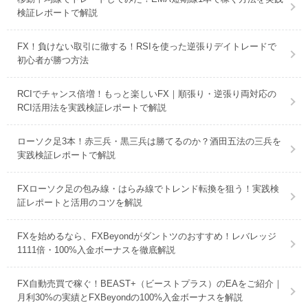
検証レポートで解説
FX！負けない取引に徹する！RSIを使った逆張りデイトレードで
初心者が勝つ方法
RCIでチャンス倍増！もっと楽しいFX｜順張り・逆張り両対応の
RCI活用法を実践検証レポートで解説
ローソク足3本！赤三兵・黒三兵は勝てるのか？酒田五法の三兵を
実践検証レポートで解説
FXローソク足の包み線・はらみ線でトレンド転換を狙う！実践検
証レポートと活用のコツを解説
FXを始めるなら、FXBeyondがダントツのおすすめ！レバレッジ
1111倍・100%入金ボーナスを徹底解説
FX自動売買で稼ぐ！BEAST+（ビーストプラス）のEAをご紹介｜
月利30%の実績とFXBeyondの100%入金ボーナスを解説