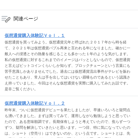
関連ページ
仮想通貨購入体験記Ｖｏｌ．１
仮想通貨を買ってみよう。仮想通貨元年と呼ばれた２０１７年から時を経
て、２０２１年は仮想通貨バブル再来と言われる年になりました。確かに一
般人への浸透とその熱量を感じることも多かった１年のような気がします。
私の仮想通貨に対するこれまでのイメージはパッとしないもので、仮想通貨
と言えばビットコインくらいしか知らず、ブロックチェーンという言葉にも
苦手意識しかありませんでした。過去には仮想通貨流出事件がテレビを賑わ
せたこともあり、常人は手を出してはいけない眉唾ものであるという認識さ
え持っていました。今回はそんな仮想通貨を実際に購入してみたお話です。
是非ご覧ください。
仮想通貨購入体験記Ｖｏｌ．２
昨年末、ついに仮想通貨デビューを果たしましたが、早速いろいろと疑問点
も湧いてきました。まずは買ってみて、運用しながら勉強しようと思ってい
たので、ある意味順調です。長期保有しようと考えていたので、焦らず一つ
ずつ、疑問を解決していきたいと思います。一つ目、特に気になっていたの
は、ショート（空売り）はできないのか、という点です。ショートとは、先