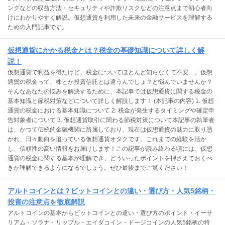
ングなどの収益方法・セキュリティや詐欺リスクなどの注意点まで初心者向
けにわかりやすく解説。仮想通貨を利用した未来の金融サービスを理解する
ための入門記事です。
仮想通貨にかかる税金とは？税金の基礎知識について詳しく解
説！
仮想通貨で利益を得たけど、税金についてほとんど知らなくて不安…。仮想
通貨の税金って、株とか投資信託とは違うんでしょ？と悩んでいませんか？
そんなあなたの悩みを解決するために、本記事では仮想通貨に関する税金の
基本知識と節税対策などについて詳しく解説します！ (本記事の内容) 1. 仮想
通貨の税金における基本知識について 2. 税金が発生するタイミングや確定申
告対象者について 3. 仮想通貨取引に関わる節税対策について本記事の執筆者
は、かつて伝統的金融機関に所属しており、現在は仮想通貨の魅力に取り憑
かれ、日々動向を追っている仮想通貨オタクです。これまでの経験を活か
し、信頼性の高い情報をお届けします！この記事が読み終わる頃には、仮想
通貨の税金に関する基本が理解でき、どういったポイントを押さえておくべ
きか理解できるようになるでしょう。ぜひ最後までご覧ください！
アルトコインとは？ビットコインとの違い・選び方・人気5銘柄・
投資の注意点を徹底解説
アルトコインの基本からビットコインとの違い・選び方のポイント・イーサ
リアム・ソラナ・リップル・エイダコイン・ドージコインの人気5銘柄の特