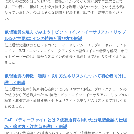
に売りの注文を出しておいて、価格が下がってから買い戻す手法のことで
す。二つ目に、指値注文や逆指値注文は利用できないのか、という点も気に
なっていました。今回はそんな疑問を解決するお話です。是非ご覧くださ
い。
仮想通貨を選んでみよう｜ビットコイン・イーサリアム・リップ
ルなど主要8コインの特徴と選び方を解説
仮想通貨の選び方とビットコイン・イーサリアム・リップル・ネム・ライト
コイン・BAT・エンジンコイン・クアンタムの計8コインの特徴を解説。ホワ
イトペーパーの活用法から各コインの背景・見通しまでわかりやすくまとめ
ました。
仮想通貨の特徴・種類・取引方法やリスクについて初心者向けに
詳しく解説
仮想通貨の基本知識を初心者向けにわかりやすく解説。ブロックチェーンの
仕組みから仮想通貨の3つの特徴・ビットコイン・イーサリアム・リップルの
種類・取引方法・価格変動・セキュリティ・規制などのリスクまで詳しくま
とめました。
DeFi（ディーファイ）とは？仮想通貨を用いた分散型金融の仕組
み・稼ぎ方・注意点を詳しく解説
DeFi（分散型金融）の基本からステーキング・流動性マイニング・レンディ