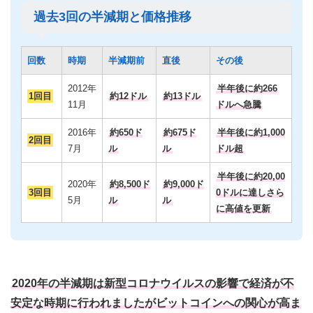
過去3回の半減期と価格推移
回数
時期
半減期前
直後
その後
2012年
半年後に約266
1回目
約12ドル
約13ドル
11月
ドルへ急騰
2016年
約650ド
約675ド
半年後に約1,000
2回目
7月
ル
ル
ドル超
半年後に約20,00
2020年
約8,500ド
約9,000ド
3回目
0ドルに達しさら
5月
ル
ル
に高値を更新
2020年の半減期は新型コロナウイルスの影響で経済が不
安定な時期に行われましたがビットコインへの関心が高ま