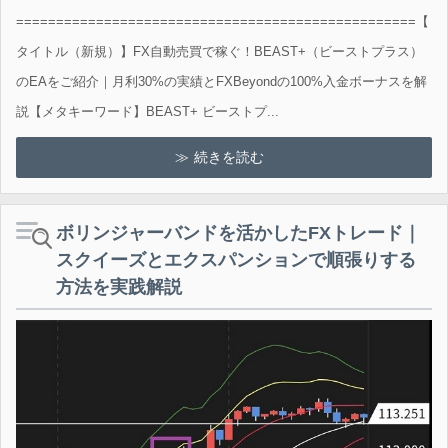
==================================================【
タイトル（新規）】FX自動売買で稼ぐ！BEAST+（ビーストプラス）
のEAをご紹介｜月利30%の実績とFXBeyondの100%入金ボーナスを解
説【メタキーワード】BEAST+ ビーストプ...
続きを読む
ボリンジャーバンドを活かしたFXトレード｜
スクイーズとエクスパンションで順張りする
方法を実践解説