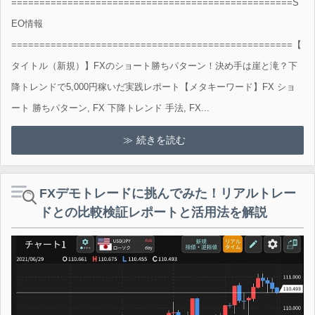
==================================================S
EO情報
==================================================【
タイトル（新規）】FXのショート勝ちパターン！決め手は崖と滝？下
降トレンドで5,000円稼いだ実践レポート【メタキーワード】FX ショ
ート 勝ちパターン, FX 下降トレンド 手法, FX...
続きを読む
FXデモトレードに挑んでみた！リアルトレー
ドとの比較検証レポートと活用法を解説