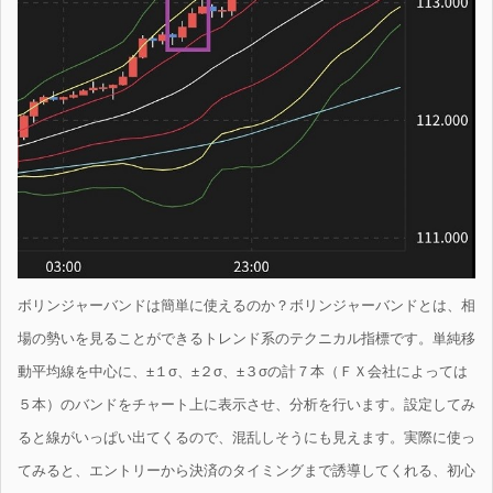
ボリンジャーバンドは簡単に使えるのか？ボリンジャーバンドとは、相
場の勢いを見ることができるトレンド系のテクニカル指標です。単純移
動平均線を中心に、±１σ、±２σ、±３σの計７本（ＦＸ会社によっては
５本）のバンドをチャート上に表示させ、分析を行います。設定してみ
ると線がいっぱい出てくるので、混乱しそうにも見えます。実際に使っ
てみると、エントリーから決済のタイミングまで誘導してくれる、初心