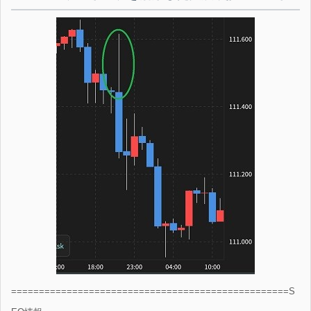
==================================================S