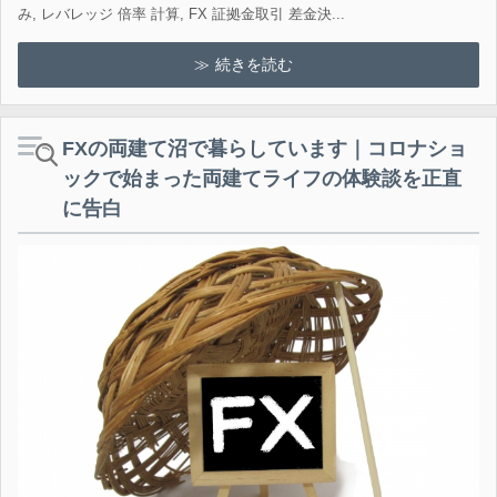
み, レバレッジ 倍率 計算, FX 証拠金取引 差金決...
続きを読む
FXの両建て沼で暮らしています｜コロナショ
ックで始まった両建てライフの体験談を正直
に告白