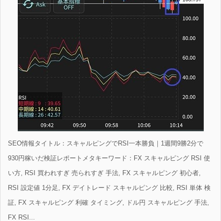
SEO情報タイトル：スキャルピングでRSI一本勝負｜1週間9勝2分で
930円稼いだ検証レポートメタキーワード：FX スキャルピング RSI 使
い方, RSI 買われすぎ 売られすぎ 手法, FX スキャルピング 初心者,
RSI 設定値 1分足, FX デイトレード スキャルピング 比較, RSI 単体 検
証, FX スキャルピング 利確 タイミング, ドル円 スキャルピング 手法,
FX RSI...