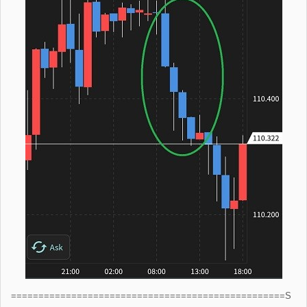
==================================================S