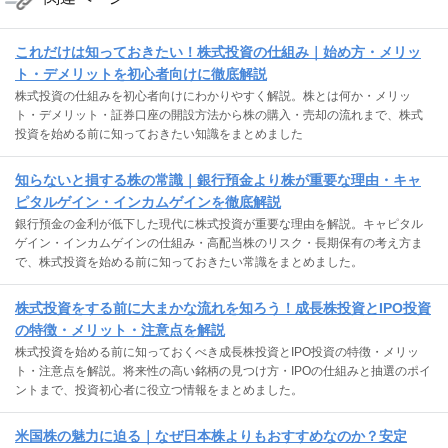
これだけは知っておきたい！株式投資の仕組み｜始め方・メリッ
ト・デメリットを初心者向けに徹底解説
株式投資の仕組みを初心者向けにわかりやすく解説。株とは何か・メリッ
ト・デメリット・証券口座の開設方法から株の購入・売却の流れまで、株式
投資を始める前に知っておきたい知識をまとめました
知らないと損する株の常識｜銀行預金より株が重要な理由・キャ
ピタルゲイン・インカムゲインを徹底解説
銀行預金の金利が低下した現代に株式投資が重要な理由を解説。キャピタル
ゲイン・インカムゲインの仕組み・高配当株のリスク・長期保有の考え方ま
で、株式投資を始める前に知っておきたい常識をまとめました。
株式投資をする前に大まかな流れを知ろう！成長株投資とIPO投資
の特徴・メリット・注意点を解説
株式投資を始める前に知っておくべき成長株投資とIPO投資の特徴・メリッ
ト・注意点を解説。将来性の高い銘柄の見つけ方・IPOの仕組みと抽選のポイ
ントまで、投資初心者に役立つ情報をまとめました。
米国株の魅力に迫る｜なぜ日本株よりもおすすめなのか？安定