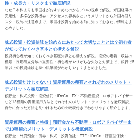
性・成長力・リスクまで徹底解説
なぜ日本株よりも米国株がおすすめなのかをプロの視点で解説。米国経済の
安定性・多様な投資機会・アクセスの容易さというメリットから外国為替リ
スク・税制の注意点まで、米国株投資を始める前に知っておきたい情報をま
とめました。
株式投資・投資信託を始めるにあたって大切なこととは？初心者
が知っておくべき基本と心構えを解説
投資初心者が知っておくべき基礎知識と心構えを解説。投資の定義・収益の
種類・長期積立分散の重要性・初心者がやりがちな失敗と対策まで、銀行で5
年以上の投資経験を持つ執筆者がわかりやすくまとめました。
株式投資だけじゃない！資産運用の種類とそれぞれのメリット・
デメリットを徹底解説
預貯金・株式投資・投資信託・iDeCo・FX・不動産投資・ロボアドバイザー
など13種類の資産運用方法とそれぞれのメリット・デメリットを徹底解説。
自分に合った方法を見つけるための比較表付きでわかりやすく紹介します。
資産運用の種類と特徴｜預貯金から不動産・ロボアドバイザーま
で13種類のメリット・デメリットを徹底解説
預貯金・外貨預金・債券・株式・投資信託・ETF・iDeCo・貯蓄型保険・