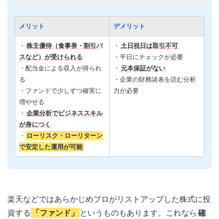
メリット
デメリット
・
株主優待（食事券・割引パ
・
土日祝日は取引不可
スなど）が受けられる
・平日にチェックが必要
・配当金による収入が得られ
・
元本保証がない
る
・企業の財務諸表を読む分析
・ファンドで少しずつ確実に
力が必要
増やせる
・
企業分析でビジネススキル
が身につく
・
ローリスク・ローリターン
で安定した運用が可能
楽天などではあらかじめプロがリストアップした株式に投
資する
「ファンド」
というものもあります。これなら
確